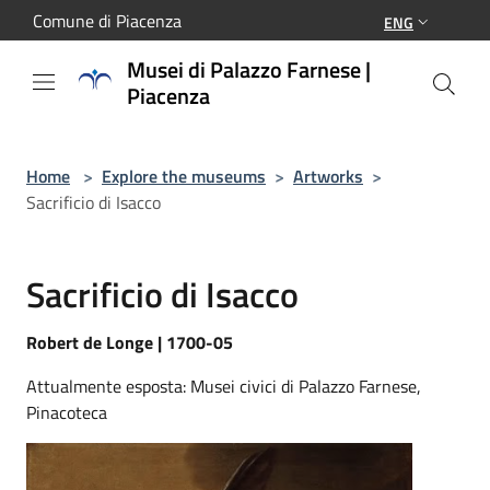
Salta al contenuto principale
Comune di Piacenza
ENG
Musei di Palazzo Farnese |
Piacenza
Home
>
Explore the museums
>
Artworks
>
Sacrificio di Isacco
Sacrificio di Isacco
Robert de Longe | 1700-05
Attualmente esposta: Musei civici di Palazzo Farnese,
Pinacoteca