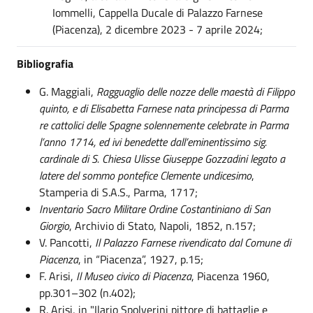
Iommelli, Cappella Ducale di Palazzo Farnese
(Piacenza), 2 dicembre 2023 - 7 aprile 2024;
Bibliografia
G. Maggiali,
Ragguaglio delle nozze delle maestà di Filippo
quinto, e di Elisabetta Farnese nata principessa di Parma
re cattolici delle Spagne solennemente celebrate in Parma
l’anno 1714, ed ivi benedette dall’eminentissimo sig.
cardinale di S. Chiesa Ulisse Giuseppe Gozzadini legato a
latere del sommo pontefice Clemente undicesimo
,
Stamperia di S.A.S., Parma, 1717;
Inventario Sacro Militare Ordine Costantiniano di San
Giorgio
, Archivio di Stato, Napoli, 1852, n.157;
V. Pancotti,
Il Palazzo Farnese rivendicato dal Comune di
Piacenza
, in “Piacenza”, 1927, p.15;
F. Arisi,
Il Museo civico di Piacenza
, Piacenza 1960,
pp.301–302 (n.402);
R. Arisi, in "Ilario Spolverini pittore di battaglie e