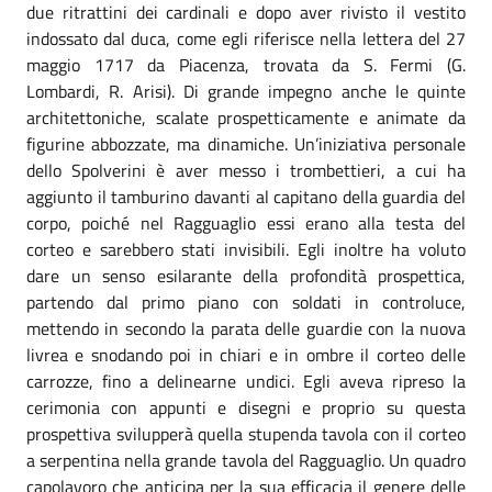
due ritrattini dei cardinali e dopo aver rivisto il vestito
indossato dal duca, come egli riferisce nella lettera del 27
maggio 1717 da Piacenza, trovata da S. Fermi (G.
Lombardi, R. Arisi). Di grande impegno anche le quinte
architettoniche, scalate prospetticamente e animate da
figurine abbozzate, ma dinamiche. Un’iniziativa personale
dello Spolverini è aver messo i trombettieri, a cui ha
aggiunto il tamburino davanti al capitano della guardia del
corpo, poiché nel Ragguaglio essi erano alla testa del
corteo e sarebbero stati invisibili. Egli inoltre ha voluto
dare un senso esilarante della profondità prospettica,
partendo dal primo piano con soldati in controluce,
mettendo in secondo la parata delle guardie con la nuova
livrea e snodando poi in chiari e in ombre il corteo delle
carrozze, fino a delinearne undici. Egli aveva ripreso la
cerimonia con appunti e disegni e proprio su questa
prospettiva svilupperà quella stupenda tavola con il corteo
a serpentina nella grande tavola del Ragguaglio. Un quadro
capolavoro che anticipa per la sua efficacia il genere delle