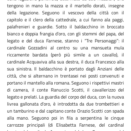
tengono in mano la mazza e il martello dorati, insegne
della legazione. Seguono il vescovo della città con il
capitolo e il clero della cattedrale, a cui fanno ala paggi,
palafrenieri e guardie. Sotto il baldacchino in broccato
bianco e doppia frangia d’oro, con gli stemmi del papa, del
legato e del duca Farnese, stanno i “Tre Personaggi”: il
cardinale Gozzadini al centro su una mansueta mula
riccamente bardata (però più simile a un cavallo), il
cardinale Acquaviva alla sua destra, il duca Francesco alla
sua sinistra. Il baldacchino è portato dagli Anziani delle
città, che si alternano in trentasei nei posti convenuti e
portano il mantello alla romana. Seguono i rispettivi mastri
di camera, il conte Ranuccio Scotti, il cavallerizzo del
legato e prelati. La guardia del corpo del duca, con la nuova
livrea gallonata d’oro, è introdotta da due trombettieri e
un tamburino e dal capitano conte Orazio Scotti con spada
alla mano. Seguono poi in fila a serpentina le cinque
carrozze principali (di Elisabetta Farnese, del cardinal