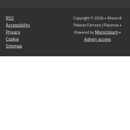
RSS
Copyright © 2026 • Musei di
Accessibility
Palazzo Farnese | Piacenza •
Privacy
Municipium
Powered by
•
Cookie
Admin access
Sitemap