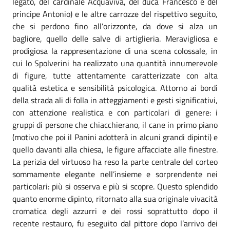
legato, del cardinale Acquaviva, del duca Francesco e del
principe Antonio) e le altre carrozze del rispettivo seguito,
che si perdono fino all’orizzonte, da dove si alza un
bagliore, quello delle salve di artiglieria. Meravigliosa e
prodigiosa la rappresentazione di una scena colossale, in
cui lo Spolverini ha realizzato una quantità innumerevole
di figure, tutte attentamente caratterizzate con alta
qualità estetica e sensibilità psicologica. Attorno ai bordi
della strada ali di folla in atteggiamenti e gesti significativi,
con attenzione realistica e con particolari di genere: i
gruppi di persone che chiacchierano, il cane in primo piano
(motivo che poi il Panini adotterà in alcuni grandi dipinti) e
quello davanti alla chiesa, le figure affacciate alle finestre.
La perizia del virtuoso ha reso la parte centrale del corteo
sommamente elegante nell’insieme e sorprendente nei
particolari: più si osserva e più si scopre. Questo splendido
quanto enorme dipinto, ritornato alla sua originale vivacità
cromatica degli azzurri e dei rossi soprattutto dopo il
recente restauro, fu eseguito dal pittore dopo l’arrivo dei