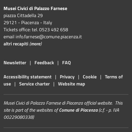
Musei Civici di Palazzo Farnese
piazza Cittadella 29
29121 - Piacenza - Italy
Tickets office: tel. 0523 492 658
email info.farnese@comune.piacenza.it
altri recapiti
(
more
)
Newsletter
|
Feedback
|
FAQ
Accessibility statement
|
Privacy
|
Cookie
|
Terms of
use
|
Service charter
|
Website map
Musei Civici di Palazzo Farnese di Piacenza official website. This
site is part of the websites of
Comune di Piacenza
(c.f. - p. IVA
00229080338)