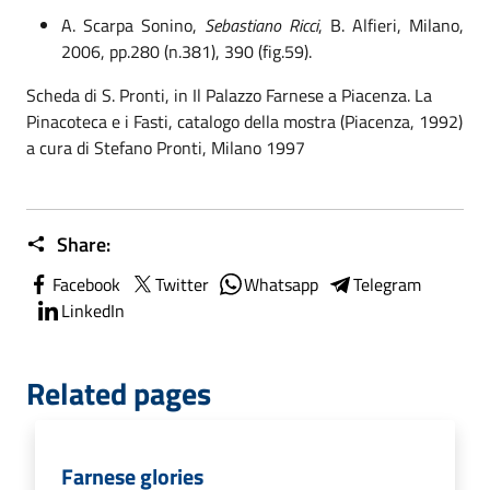
A.
Scarpa Sonino,
Sebastiano Ricci
,
B. Alfieri, Milano,
2006, p
p.28
0
(n.38
1
),
3
90
(fig.5
9
).
Scheda di
S.
Pronti
, in
Il Palazzo Farnese a Piacenza. La
Pinacoteca e i Fasti
, catalogo della mostra (Piacenza, 1992)
a cura di Stefano Pronti, Milano 1997
Share:
Facebook
Twitter
Whatsapp
Telegram
LinkedIn
Related pages
Farnese glories