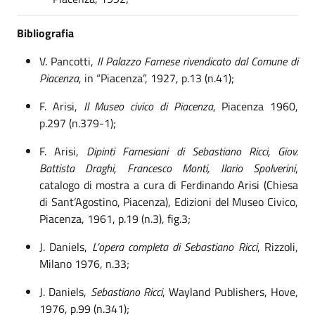
Bibliografia
V. Pancotti,
Il Palazzo Farnese rivendicato dal Comune di
Piacenza
, in “Piacenza”, 1927, p.13
(
n.41
)
;
F. Arisi,
Il Museo civico di Piacenza
, Piacenza 1960,
p.297
(
n.379-1
)
;
F.
Arisi,
Dipinti Farnesiani di Sebastiano Ricci, Giov.
Battista Draghi, Francesco Monti, Ilario Spolverini
,
catalogo di mostra a cura di Ferdinando Arisi
(
Chiesa
di Sant’Agostino, Piacenza
), Edizioni del Museo Civico,
Piacenza, 196
1
, p.
19
(n.
3
), fig.
3
;
J. Daniels,
L’opera completa di
Sebastiano Ricci
,
Rizzoli,
Milano 1976, n.33;
J.
Daniels,
Sebastiano Ricci
,
Wayland Publishers,
Hove,
1976, p.99 (n.341);