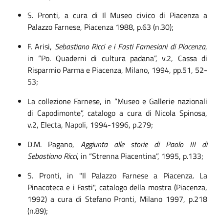
S. Pronti, a cura di
Il Museo civico di Piacenza a
Palazzo Farnese
, Piacenza 1988, p.63
(
n.30
)
;
F.
Arisi,
Sebastiano Ricci e i Fasti Farnesiani di Piacenza
,
in “Po. Quaderni di cultura padana”, v.2, Cassa di
Risparmio Parma e Piacenza, Milano, 1994, pp.
51, 52-
53
;
La collezione Farnese,
in “
M
useo e Gallerie nazionali
di Capodimonte”, catalogo a cura di Nicola Spinosa,
v.2,
Electa, Napoli, 1994-1996, p.2
79;
D.M. Pagano,
Aggiunta alle storie di Paolo III di
Sebastiano Ricci
,
in “Strenna Piacentina”, 1995, p.
133;
S.
Pronti
, in "
Il Palazzo Farnese a Piacenza. La
Pinacoteca e i Fasti"
, catalogo della mostra (Piacenza,
1992) a cura di Stefano Pronti, Milano 1997,
p.218
(n.89)
;