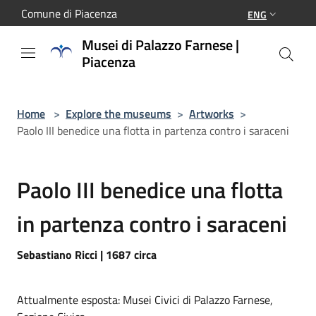
Salta al contenuto principale
Comune di Piacenza
ENG
Musei di Palazzo Farnese |
Piacenza
Home
>
Explore the museums
>
Artworks
>
Paolo III benedice una flotta in partenza contro i saraceni
Paolo III benedice una flotta
in partenza contro i saraceni
Sebastiano Ricci | 1687 circa
Attualmente esposta: Musei Civici di Palazzo Farnese,