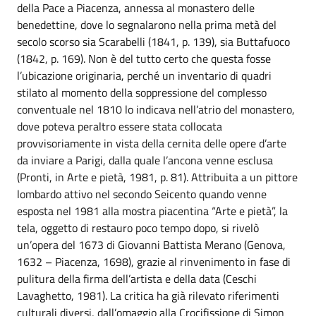
della Pace a Piacenza, annessa al monastero delle
benedettine, dove lo segnalarono nella prima metà del
secolo scorso sia Scarabelli (1841, p. 139), sia Buttafuoco
(1842, p. 169). Non è del tutto certo che questa fosse
l’ubicazione originaria, perché un inventario di quadri
stilato al momento della soppressione del complesso
conventuale nel 1810 lo indicava nell’atrio del monastero,
dove poteva peraltro essere stata collocata
provvisoriamente in vista della cernita delle opere d’arte
da inviare a Parigi, dalla quale l’ancona venne esclusa
(Pronti, in Arte e pietà, 1981, p. 81). Attribuita a un pittore
lombardo attivo nel secondo Seicento quando venne
esposta nel 1981 alla mostra piacentina “Arte e pietà”, la
tela, oggetto di restauro poco tempo dopo, si rivelò
un’opera del 1673 di Giovanni Battista Merano (Genova,
1632 – Piacenza, 1698), grazie al rinvenimento in fase di
pulitura della firma dell’artista e della data (Ceschi
Lavaghetto, 1981). La critica ha già rilevato riferimenti
culturali diversi, dall’omaggio alla Crocifissione di Simon