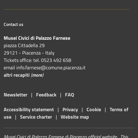
Contact us
Musei Civici di Palazzo Farnese
piazza Cittadella 29
29121 - Piacenza - Italy
Tickets office: tel. 0523 492 658
email info.farnese@comune.piacenza.it
altri recapiti
(
more
)
Newsletter
|
Feedback
|
FAQ
Accessibility statement
|
Privacy
|
Cookie
|
Terms of
use
|
Service charter
|
Website map
Musei Civici di Palazzo Farnese di Piacenza official website. This