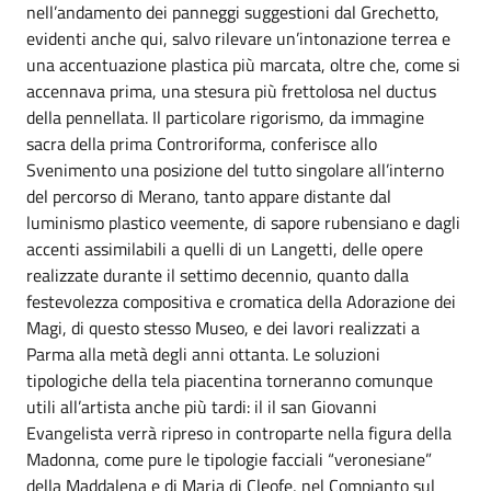
nell’andamento dei panneggi suggestioni dal Grechetto,
evidenti anche qui, salvo rilevare un’intonazione terrea e
una accentuazione plastica più marcata, oltre che, come si
accennava prima, una stesura più frettolosa nel ductus
della pennellata. Il particolare rigorismo, da immagine
sacra della prima Controriforma, conferisce allo
Svenimento una posizione del tutto singolare all’interno
del percorso di Merano, tanto appare distante dal
luminismo plastico veemente, di sapore rubensiano e dagli
accenti assimilabili a quelli di un Langetti, delle opere
realizzate durante il settimo decennio, quanto dalla
festevolezza compositiva e cromatica della Adorazione dei
Magi, di questo stesso Museo, e dei lavori realizzati a
Parma alla metà degli anni ottanta. Le soluzioni
tipologiche della tela piacentina torneranno comunque
utili all’artista anche più tardi: il il san Giovanni
Evangelista verrà ripreso in controparte nella figura della
Madonna, come pure le tipologie facciali “veronesiane”
della Maddalena e di Maria di Cleofe, nel Compianto sul