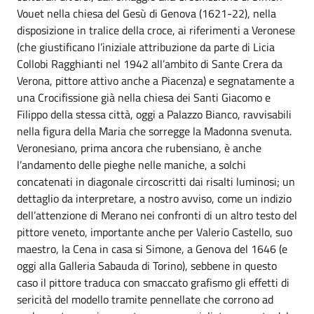
Vouet nella chiesa del Gesù di Genova (1621-22), nella
disposizione in tralice della croce, ai riferimenti a Veronese
(che giustificano l’iniziale attribuzione da parte di Licia
Collobi Ragghianti nel 1942 all’ambito di Sante Crera da
Verona, pittore attivo anche a Piacenza) e segnatamente a
una Crocifissione già nella chiesa dei Santi Giacomo e
Filippo della stessa città, oggi a Palazzo Bianco, ravvisabili
nella figura della Maria che sorregge la Madonna svenuta.
Veronesiano, prima ancora che rubensiano, è anche
l’andamento delle pieghe nelle maniche, a solchi
concatenati in diagonale circoscritti dai risalti luminosi; un
dettaglio da interpretare, a nostro avviso, come un indizio
dell’attenzione di Merano nei confronti di un altro testo del
pittore veneto, importante anche per Valerio Castello, suo
maestro, la Cena in casa si Simone, a Genova del 1646 (e
oggi alla Galleria Sabauda di Torino), sebbene in questo
caso il pittore traduca con smaccato grafismo gli effetti di
sericità del modello tramite pennellate che corrono ad