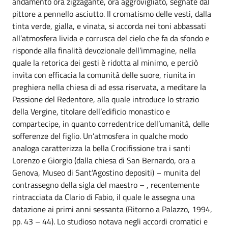
andamento ora zigzagante, ora aggrovigliato, segnate dal
pittore a pennello asciutto. Il cromatismo delle vesti, dalla
tinta verde, gialla, e vinata, si accorda nei toni abbassati
all’atmosfera livida e corrusca del cielo che fa da sfondo e
risponde alla finalità devozionale dell’immagine, nella
quale la retorica dei gesti è ridotta al minimo, e perciò
invita con efficacia la comunità delle suore, riunita in
preghiera nella chiesa di ad essa riservata, a meditare la
Passione del Redentore, alla quale introduce lo strazio
della Vergine, titolare dell’edificio monastico e
compartecipe, in quanto corredentrice dell’umanità, delle
sofferenze del figlio. Un’atmosfera in qualche modo
analoga caratterizza la bella Crocifissione tra i santi
Lorenzo e Giorgio (dalla chiesa di San Bernardo, ora a
Genova, Museo di Sant’Agostino depositi) – munita del
contrassegno della sigla del maestro – , recentemente
rintracciata da Clario di Fabio, il quale le assegna una
datazione ai primi anni sessanta (Ritorno a Palazzo, 1994,
pp. 43 – 44). Lo studioso notava negli accordi cromatici e